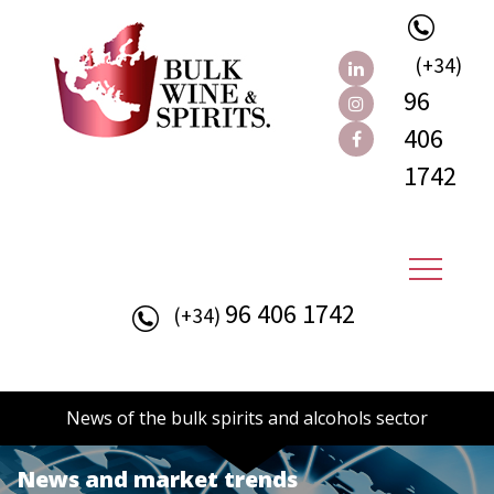
(+34)
96
406
1742
96 406 1742
(+34)
News of the bulk spirits and alcohols sector
News and market trends