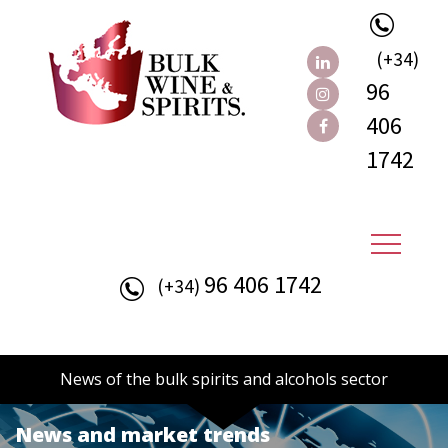
(+34)
96
406
1742
96 406 1742
(+34)
News of the bulk spirits and alcohols sector
News and market trends