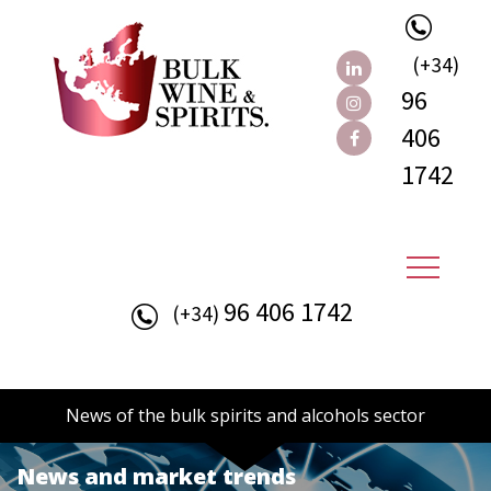
(+34)
96
406
1742
96 406 1742
(+34)
News of the bulk spirits and alcohols sector
News and market trends