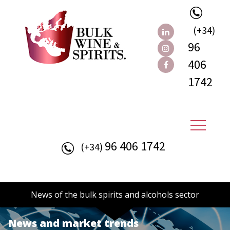
(+34)
96
406
1742
96 406 1742
(+34)
News of the bulk spirits and alcohols sector
News and market trends