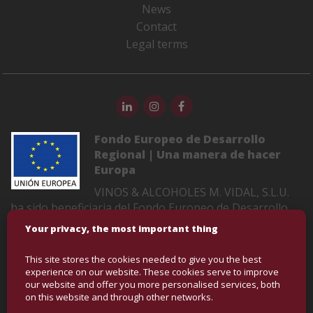
News
Contact
Legal terms
Fondo Europeo de Desarrollo
Regional | Una manera de hacer
Europa
VINOS & ALCOHOLES M. VIDAL, S.L.U.
ha sido beneficiaria del Fondo Europeo de Desarrollo
Regional cuyo objetivo es mejorar la competitividad de
Your privacy, the most important thing
las Pymes y gracias al cual ha puesto en marcha un
Plan de Marketing Digital Internacional con el objetivo
This site stores the cookies needed to give you the best
de mejorar su posicionamiento online en mercados
experience on our website. These cookies serve to improve
exteriores durante el año 2022-2023. Para ello ha
our website and offer you more personalised services, both
on this website and through other networks.
contado con el apoyo del Programa XPANDE DIGITAL