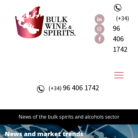
(+34)
96
406
1742
96 406 1742
(+34)
News of the bulk spirits and alcohols sector
News and market trends