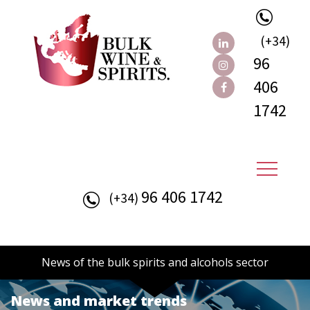
(+34)
96
406
1742
96 406 1742
(+34)
News of the bulk spirits and alcohols sector
News and market trends