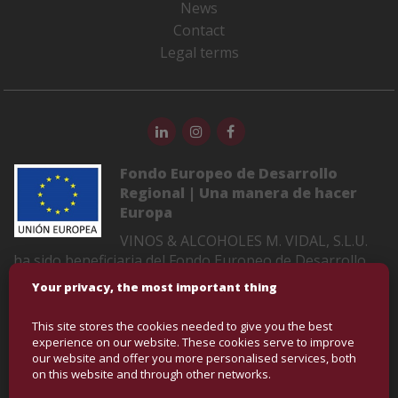
News
Contact
Legal terms
Fondo Europeo de Desarrollo
Regional | Una manera de hacer
Europa
VINOS & ALCOHOLES M. VIDAL, S.L.U.
ha sido beneficiaria del Fondo Europeo de Desarrollo
Regional cuyo objetivo es mejorar la competitividad de
Your privacy, the most important thing
las Pymes y gracias al cual ha puesto en marcha un
Plan de Marketing Digital Internacional con el objetivo
This site stores the cookies needed to give you the best
de mejorar su posicionamiento online en mercados
experience on our website. These cookies serve to improve
exteriores durante el año 2022-2023. Para ello ha
our website and offer you more personalised services, both
on this website and through other networks.
contado con el apoyo del Programa XPANDE DIGITAL
de la Cámara de Comercio de Castellón