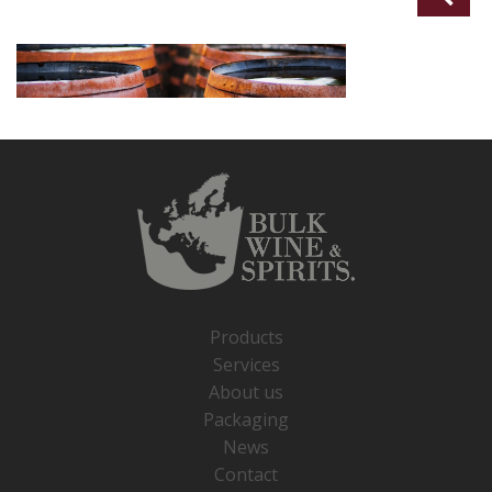
Products
Services
About us
Packaging
News
Contact