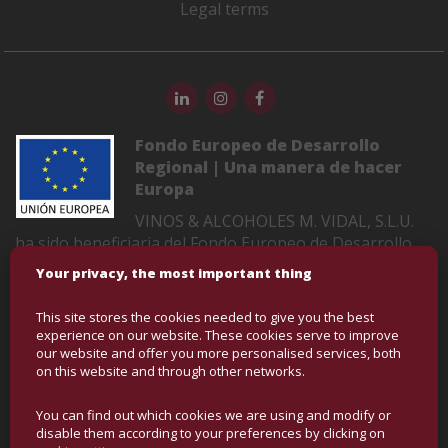
Legal terms
Fondo Europeo de Desarrollo
Regional | Una manera de hacer
Europa
VINOS & ALCOHOLES M. VIDAL, S.L.U.
ha sido beneficiaria del Fondo Europeo de Desarrollo
Regional cuyo objetivo es mejorar la competitividad de
Your privacy, the most important thing
las Pymes y gracias al cual ha puesto en marcha un
Plan de Marketing Digital Internacional con el objetivo
This site stores the cookies needed to give you the best
de mejorar su posicionamiento online en mercados
experience on our website. These cookies serve to improve
exteriores durante el año 2022-2023. Para ello ha
our website and offer you more personalised services, both
on this website and through other networks.
contado con el apoyo del Programa XPANDE DIGITAL
de la Cámara de Comercio de Castellón
You can find out which cookies we are using and modify or
disable them according to your preferences by clicking on